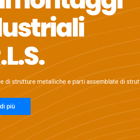
ustriali
.L.S.
 di strutture metalliche e parti assemblate di strut
di più