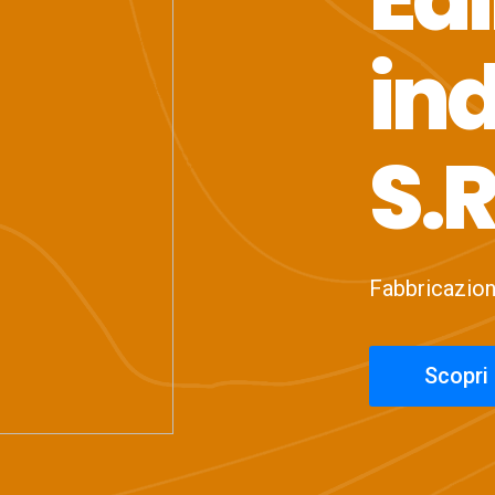
ind
S.R
Fabbricazione
Scopri 