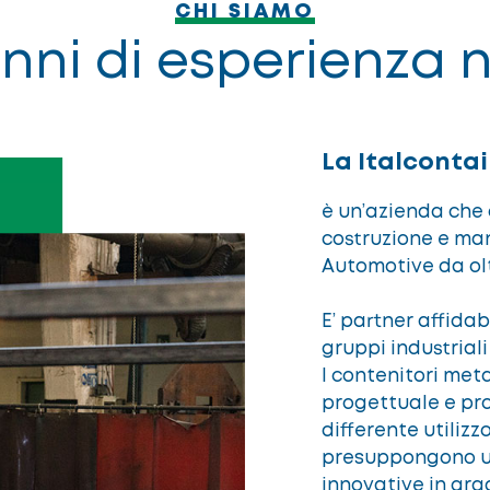
CHI SIAMO
anni di esperienza n
La Italcontai
è un’azienda che
costruzione e man
Automotive
da olt
E’ partner affidab
gruppi industriali
I contenitori meta
progettuale e pro
differente utilizz
presuppongono un
innovative in gra