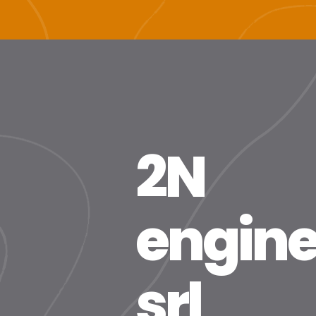
2N
engine
srl